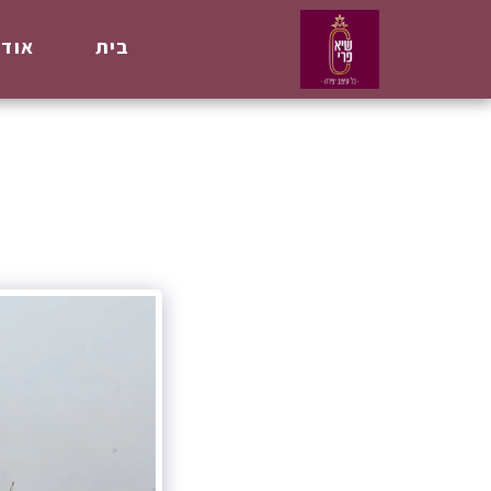
בית
אודו