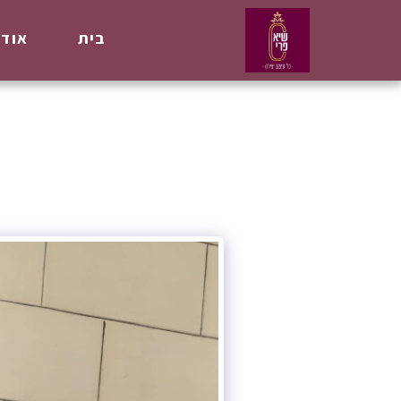
בית
אודו